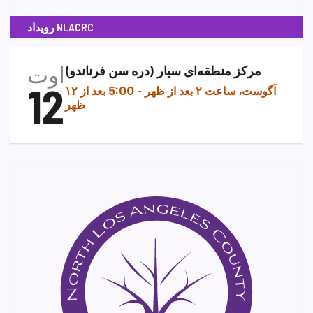
رویداد NLACRC
اوت
مرکز منطقه‌ای سیار (دره سن فرناندو)
12
۱۲ آگوست، ساعت ۲ بعد از ظهر
-
5:00 بعد از
ظهر