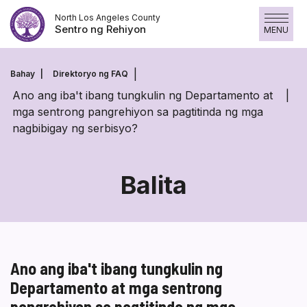
Laktawan
North Los Angeles County
ang
Sentro ng Rehiyon
MENU
nilalaman
Bahay
Direktoryo ng FAQ
Ano ang iba't ibang tungkulin ng Departamento at
mga sentrong pangrehiyon sa pagtitinda ng mga
nagbibigay ng serbisyo?
Balita
Ano ang iba't ibang tungkulin ng
Departamento at mga sentrong
pangrehiyon sa pagtitinda ng mga