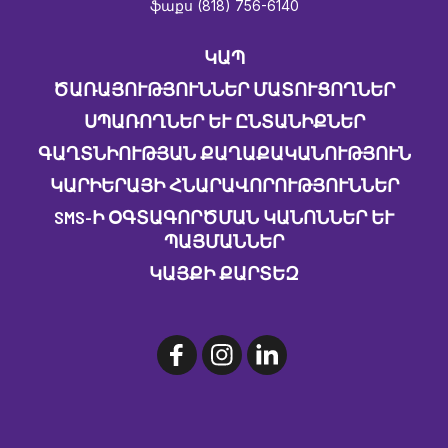
ֆաքս (818) 756-6140
ԿԱՊ
ԾԱՌԱՅՈՒԹՅՈՒՆՆԵՐ ՄԱՏՈՒՑՈՂՆԵՐ
ՍՊԱՌՈՂՆԵՐ ԵՒ ԸՆՏԱՆԻՔՆԵՐ
ԳԱՂՏՆԻՈՒԹՅԱՆ ՔԱՂԱՔԱԿԱՆՈՒԹՅՈՒՆ
ԿԱՐԻԵՐԱՅԻ ՀՆԱՐԱՎՈՐՈՒԹՅՈՒՆՆԵՐ
SMS-Ի ՕԳՏԱԳՈՐԾՄԱՆ ԿԱՆՈՆՆԵՐ ԵՒ Պ
ԱՅՄԱՆՆԵՐ
ԿԱՅՔԻ ՔԱՐՏԵԶ