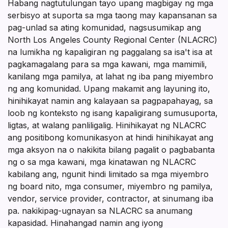
Habang nagtutulungan tayo upang magbigay ng mga
serbisyo at suporta sa mga taong may kapansanan sa
pag-unlad sa ating komunidad, nagsusumikap ang
North Los Angeles County Regional Center (NLACRC)
na lumikha ng kapaligiran ng paggalang sa isa't isa at
pagkamagalang para sa mga kawani, mga mamimili,
kanilang mga pamilya, at lahat ng iba pang miyembro
ng ang komunidad. Upang makamit ang layuning ito,
hinihikayat namin ang kalayaan sa pagpapahayag, sa
loob ng konteksto ng isang kapaligirang sumusuporta,
ligtas, at walang panliligalig. Hinihikayat ng NLACRC
ang positibong komunikasyon at hindi hinihikayat ang
mga aksyon na o nakikita bilang pagalit o pagbabanta
ng o sa mga kawani, mga kinatawan ng NLACRC
kabilang ang, ngunit hindi limitado sa mga miyembro
ng board nito, mga consumer, miyembro ng pamilya,
vendor, service provider, contractor, at sinumang iba
pa. nakikipag-ugnayan sa NLACRC sa anumang
kapasidad. Hinahangad namin ang iyong