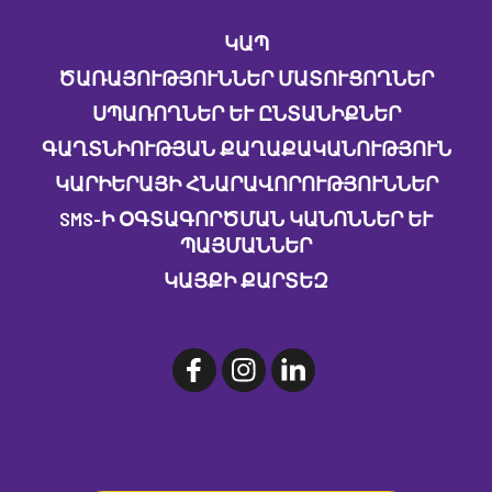
ԿԱՊ
ԾԱՌԱՅՈՒԹՅՈՒՆՆԵՐ ՄԱՏՈՒՑՈՂՆԵՐ
ՍՊԱՌՈՂՆԵՐ ԵՒ ԸՆՏԱՆԻՔՆԵՐ
ԳԱՂՏՆԻՈՒԹՅԱՆ ՔԱՂԱՔԱԿԱՆՈՒԹՅՈՒՆ
ԿԱՐԻԵՐԱՅԻ ՀՆԱՐԱՎՈՐՈՒԹՅՈՒՆՆԵՐ
SMS-Ի ՕԳՏԱԳՈՐԾՄԱՆ ԿԱՆՈՆՆԵՐ ԵՒ Պ
ԱՅՄԱՆՆԵՐ
ԿԱՅՔԻ ՔԱՐՏԵԶ