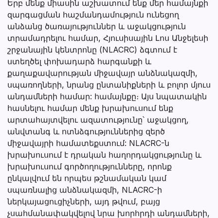
Երբ մենք միասին աշխատում ենք մեր համայնքի
զարգացման հաշմանդամություն ունեցող
անձանց ծառայություններ և աջակցություն
տրամադրելու համար, Հյուսիսային Լոս Անջելեսի
շրջանային կենտրոնը (NLACRC) ձգտում է
ստեղծել փոխադարձ հարգանքի և
քաղաքավարության միջավայր անձնակազմի,
սպառողների, նրանց ընտանիքների և բոլոր մյուս
անդամների համար: համայնքը։ Այս նպատակին
հասնելու համար մենք խրախուսում ենք
արտահայտվելու ազատությունը՝ աջակցող,
անվտանգ և ոտնձգություններից զերծ
միջավայրի համատեքստում: NLACRC-ն
խրախուսում է դրական հաղորդակցությունը և
խրախուսում գործողությունները, որոնք
ընկալվում են որպես թշնամական կամ
սպառնալից անձնակազմի, NLACRC-ի
ներկայացուցիչների, այդ թվում, բայց
չսահմանափակվելով նրա խորհրդի անդամների,