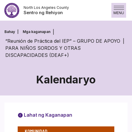
Laktawan
North Los Angeles County
ang
Sentro ng Rehiyon
MENU
nilalaman
Bahay
Mga kaganapan
“Reunión de Práctica del IEP” – GRUPO DE APOYO
PARA NIÑOS SORDOS Y OTRAS
DISCAPACIDADES (DEAF+)
Kalendaryo
Lahat ng Kaganapan
KOMUNIDAD