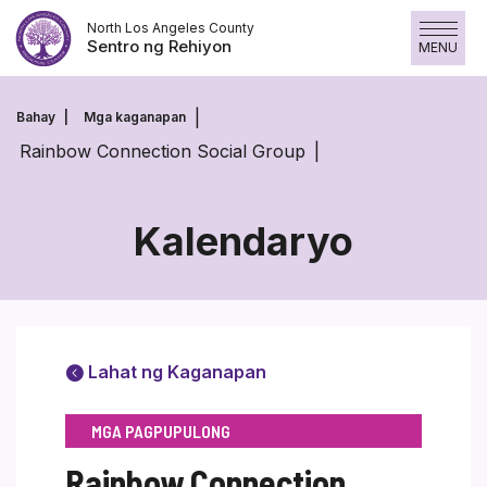
Skip
North Los Angeles County
to
Sentro ng Rehiyon
MENU
content
Bahay
Mga kaganapan
Rainbow Connection Social Group
Kalendaryo
Lahat ng Kaganapan
MGA PAGPUPULONG
Rainbow Connection