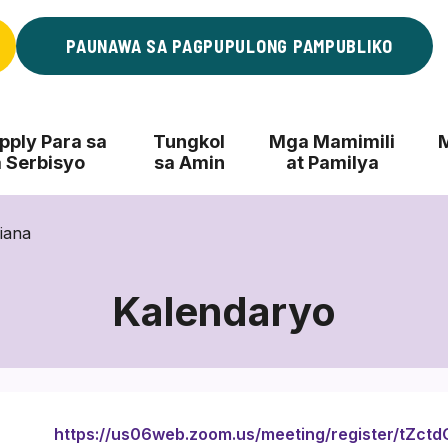
PAUNAWA SA PAGPUPULONG PAMPUBLIKO
ply Para sa
Tungkol
Mga Mamimili
 Serbisyo
sa Amin
at Pamilya
iana
Kalendaryo
https://us06web.zoom.us/meeting/register/tZc