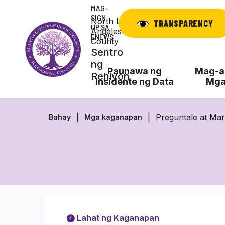
Laktawan
MAG-
ang
SIGN
North Los
TRANSPARENCY
UP SA
nilalaman
Angeles
ENEWS
County
Sentro
ng
Paunawa ng
Mag-ap
Rehiyon
Insidente ng Data
Mga
Preguntale at Mar
Bahay
Mga kaganapan
Lahat ng Kaganapan