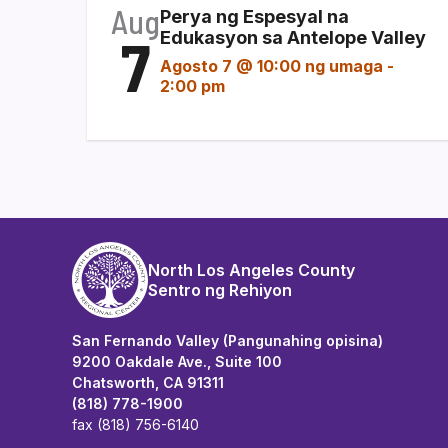
Aug
Perya ng Espesyal na
7
Edukasyon sa Antelope Valley
Agosto 7 @ 10:00 ng umaga
-
2:00 pm
North Los Angeles County
Sentro ng Rehiyon
San Fernando Valley (Pangunahing opisina)
9200 Oakdale Ave., Suite 100
Chatsworth, CA 91311
(818) 778-1900
fax (818) 756-6140