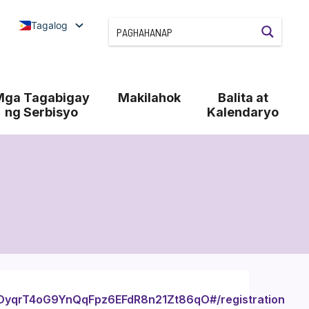
Tagalog
Mga Tagabigay
Makilahok
Balita at
ng Serbisyo
Kalendaryo
tdOyqrT4oG9YnQqFpz6EFdR8n21Zt86qO#/registration