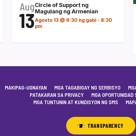
Aug
Circle of Support ng
13
Magulang ng Armenian
Agosto 13 @ 6:30 ng gabi
-
8:30
pm
MAKIPAG-UGNAYAN
MGA TAGABIGAY NG SERBISYO
MGA
PATAKARAN SA PRIVACY
MGA OPORTUNIDAD 
MGA TUNTUNIN AT KUNDISYON NG SMS
MAPA
TRANSPARENCY