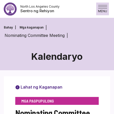
Laktawan
North Los Angeles County
ang
Sentro ng Rehiyon
MENU
nilalaman
Bahay
Mga kaganapan
Nominating Committee Meeting
Kalendaryo
Lahat ng Kaganapan
MGA PAGPUPULONG
Nominating Committee