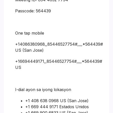
Passcode: 564439
One tap mobile
+14086380968,,85446527754#,,,,*564439#
US (San Jose)
+16694449171,,85446527754#,,,,*564439#
US
I-dial ayon sa iyong lokasyon
+1 408 638 0968 US (San Jose)
+1 669 444 9171 Estados Unidos
+1 669 900 6833 US (San Jose)