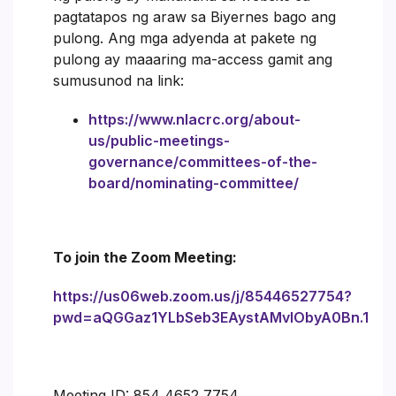
pagtatapos ng araw sa Biyernes bago ang
pulong. Ang mga adyenda at pakete ng
pulong ay maaaring ma-access gamit ang
sumusunod na link:
https://www.nlacrc.org/about-
us/public-meetings-
governance/committees-of-the-
board/nominating-committee/
To join the Zoom Meeting:
https://us06web.zoom.us/j/85446527754?
pwd=aQGGaz1YLbSeb3EAystAMvlObyA0Bn.1
Meeting ID: 854 4652 7754