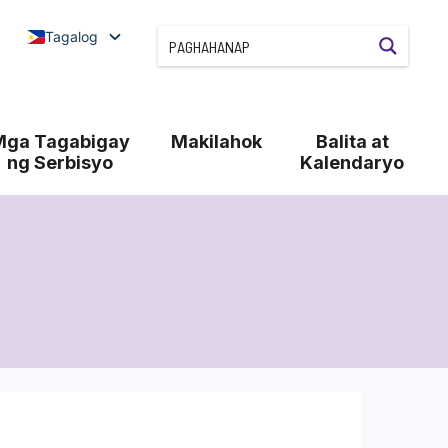
Tagalog
Mga Tagabigay
Makilahok
Balita at
ng Serbisyo
Kalendaryo