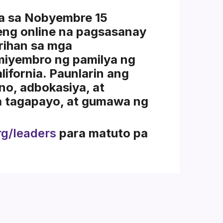
a sa
Nobyembre 15
reng online na pagsasanay
rihan sa mga
 miyembro ng pamilya ng
ifornia. Paunlarin ang
o, adbokasiya, at
 tagapayo, at gumawa ng
rg/leaders
para matuto pa