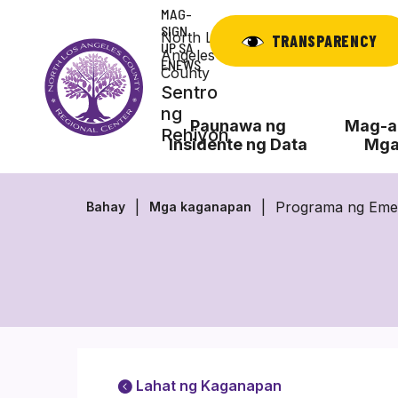
Laktawan
MAG-
ang
SIGN
North Los
TRANSPARENCY
UP SA
nilalaman
Angeles
ENEWS
County
Sentro
ng
Paunawa ng
Mag-ap
Rehiyon
Insidente ng Data
Mga
Programa ng Emer
Bahay
Mga kaganapan
Lahat ng Kaganapan