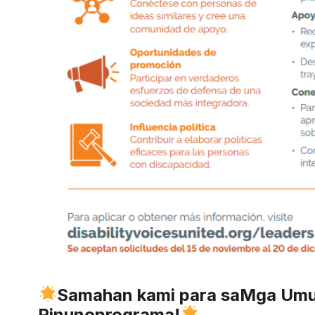
Samahan kami para sa
Mga Umu
Pinuno
programa!