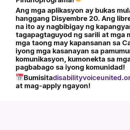
Ang mga aplikasyon ay bukas mul
hanggang Disyembre 20
. Ang lib
na ito ay nagbibigay ng kapangya
tagapagtaguyod ng sarili at mga
mga taong may kapansanan sa Cal
iyong mga kasanayan sa pamumun
komunikasyon, kumonekta sa mga
pagbabago sa iyong komunidad!
Bumisita
disabilityvoiceunited.o
at mag-apply ngayon!