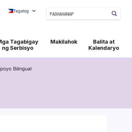
Tagalog
Mga Tagabigay
Makilahok
Balita at
ng Serbisyo
Kalendaryo
oyo Bilingual