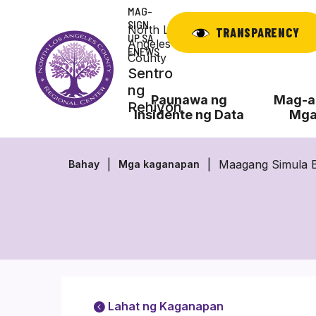
Laktawan
MAG-
ang
SIGN
North Los
TRANSPARENCY
UP SA
nilalaman
Angeles
ENEWS
County
Sentro
ng
Paunawa ng
Mag-ap
Rehiyon
Insidente ng Data
Mga
Maagang Simula B
Bahay
Mga kaganapan
Lahat ng Kaganapan