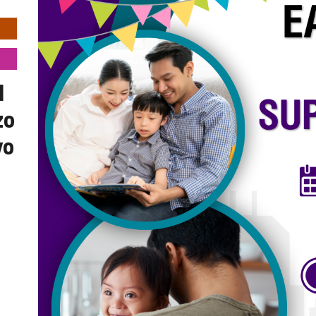
l
zo
yo