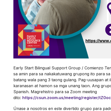
Early Start Bilingual Support Group / Comienzo T
sa amin para sa nakakatuwang grupong ito para s
batang wala pang 3 taong gulang. Pag-uusapan at 
karanasan at hamon sa mga unang taon. Ang grupon
Spanish. Magrehistro para sa Zoom meeting
dito:
https://csun.zoom.us/meeting/register/tZ
Únase a nosotros en este divertido grupo para pad