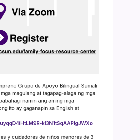
emprano Grupo de Apoyo Bilingual Sumali
a mga magulang at tagapag-alaga ng mga
ibabahagi namin ang aming mga
g ito ay gaganapin sa English at
0ocuyqqD4iHtLM9R-kl3N1tSqAAPlgJWXo
res y cuidadores de niños menores de 3