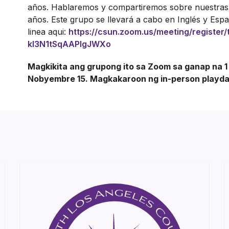
años. Hablaremos y compartiremos sobre nuestras e
años. Este grupo se llevará a cabo en Inglés y Esp
linea aqui:
https://csun.zoom.us/meeting/registe
kl3N1tSqAAPlgJWXo
Magkikita ang grupong ito sa Zoom sa ganap na 1 
Nobyembre 15. Magkakaroon ng in-person playda