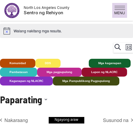
Laktawan
North Los Angeles County
ang
Sentro ng Rehiyon
MENU
nilalaman
Walang nakitang mga resulta.
K
Maghan
List
V
N
Komunidad
DDS
Bingi+
Mga kaganapan
Pambatasan
Mga pagpupulong
Lupon ng NLACRC
Kaganapan ng NLACRC
Mga Pampublikong Pagpupulong
Paparating
Pumili
ng
Nakaraang
Ngayong araw
Susunod na
petsa.
Mga kaganapan
Mga ka