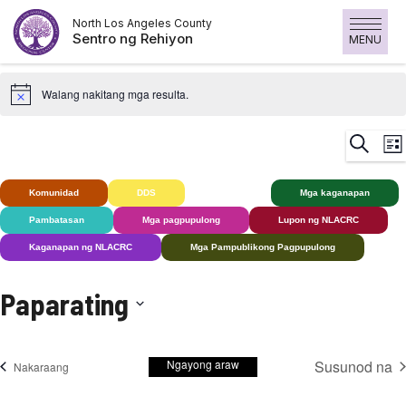
Laktawan
North Los Angeles County
ang
Sentro ng Rehiyon
MENU
nilalaman
Walang nakitang mga resulta.
K
Maghan
List
V
N
Komunidad
DDS
Bingi+
Mga kaganapan
Pambatasan
Mga pagpupulong
Lupon ng NLACRC
Kaganapan ng NLACRC
Mga Pampublikong Pagpupulong
Paparating
Pumili
ng
Ngayong araw
Susunod na
Mga kaganapan
Nakaraang
petsa.
Mga ka