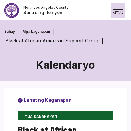
Laktawan
North Los Angeles County
ang
Sentro ng Rehiyon
MENU
nilalaman
Bahay
Mga kaganapan
Black at African American Support Group
Kalendaryo
Lahat ng Kaganapan
MGA KAGANAPAN
Black at African