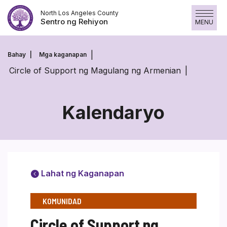
Skip
North Los Angeles County
to
Sentro ng Rehiyon
MENU
content
Bahay
Mga kaganapan
Circle of Support ng Magulang ng Armenian
Kalendaryo
Lahat ng Kaganapan
KOMUNIDAD
Circle of Support ng