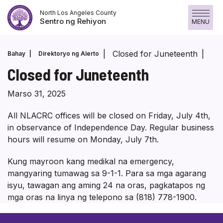
Laktawan
North Los Angeles County
ang
Sentro ng Rehiyon
MENU
nilalaman
Closed for Juneteenth
Bahay
Direktoryo ng Alerto
Closed for Juneteenth
Marso 31, 2025
All NLACRC offices will be closed on Friday, July 4th,
in observance of Independence Day. Regular business
hours will resume on Monday, July 7th.
Kung mayroon kang medikal na emergency,
mangyaring tumawag sa 9-1-1. Para sa mga agarang
isyu, tawagan ang aming 24 na oras, pagkatapos ng
mga oras na linya ng telepono sa (818) 778-1900.