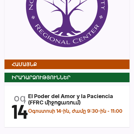
ՀԱՄԱՅՆՔ
ԻՐԱԴԱՐՁՈՒԹՅՈՒՆՆԵՐ
օգ
El Poder del Amor y la Paciencia
14
(FFRC միջոցառում)
Օգոստոսի 14-ին, ժամը 9:30-ին
-
11։00