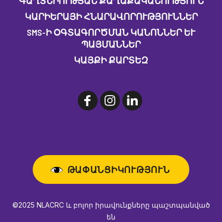
ԳԱՂՏՆԻՈՒԹՅԱՆ ՔԱՂԱՔԱԿԱՆՈՒԹՅՈՒՆ
ԿԱՐԻԵՐԱՅԻ ՀՆԱՐԱՎՈՐՈՒԹՅՈՒՆՆԵՐ
SMS-Ի ՕԳՏԱԳՈՐԾՄԱՆ ԿԱՆՈՆՆԵՐ ԵՒ Պ
ԱՅՄԱՆՆԵՐ
ԿԱՅՔԻ ՔԱՐՏԵԶ
ԹԱՓԱՆՑԻԿՈՒԹՅՈՒՆ
©2025 NLACRC և բոլոր իրավունքները պաշտպանված
են