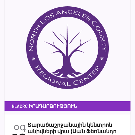
NLACRC ԻՐԱԴԱՐՁՈՒԹՅՈՒՆ
օգ
Տարածաշրջանային կենտրոն
անիվների վրա (Սան Ֆեռնանդո