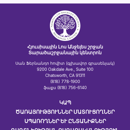
Հյուսիսային Լոս Անջելես շրջան
Տարածաշրջանային կենտրոն
Սան Ֆերնանդո հովիտ (գլխավոր գրասենյակ)
9200 Oakdale Ave., Suite 100
Chatsworth, CA 91311
(818) 778-1900
ֆաքս (818) 756-6140
ԿԱՊ
ԾԱՌԱՅՈՒԹՅՈՒՆՆԵՐ ՄԱՏՈՒՑՈՂՆԵՐ
ՍՊԱՌՈՂՆԵՐ ԵՒ ԸՆՏԱՆԻՔՆԵՐ