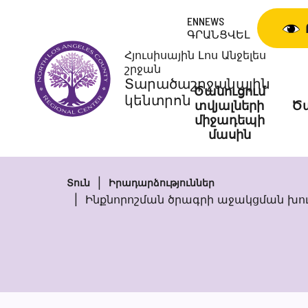
Skip
ENNEWS
to
ԳՐԱՆՑՎԵԼ
content
Հյուսիսային Լոս Անջելես
շրջան
Տարածաշրջանային
Ծանուցում
կենտրոն
տվյալների
Ծա
միջադեպի
մասին
Տուն
Իրադարձություններ
Ինքնորոշման ծրագրի աջակցման խումբ N