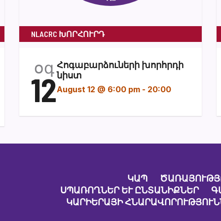
NLACRC ԽՈՐՀՈՒՐԴ
օգ
Հոգաբարձուների խորհրդի
12
նիստ
August 12 @ 6:00 pm
-
20:00
ԿԱՊ
ԾԱՌԱՅՈՒԹՅ
ՍՊԱՌՈՂՆԵՐ ԵՒ ԸՆՏԱՆԻՔՆԵՐ
Գ
ԿԱՐԻԵՐԱՅԻ ՀՆԱՐԱՎՈՐՈՒԹՅՈՒՆ