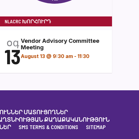
NLACRC ԽՈՐՀՈՒՐԴ
օգ
Vendor Advisory Committee
13
Meeting
August 13 @ 9:30 am
-
11:30
ՈՒՆՆԵՐ ՄԱՏՈՒՑՈՂՆԵՐ
ԱՂՏՆԻՈՒԹՅԱՆ ՔԱՂԱՔԱԿԱՆՈՒԹՅՈՒՆ
ՆԵՐ
SMS TERMS & CONDITIONS
SITEMAP