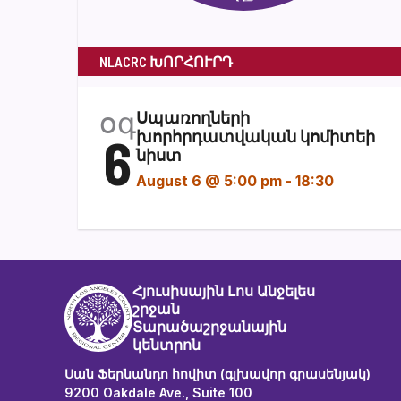
NLACRC ԽՈՐՀՈՒՐԴ
օգ
Սպառողների
6
խորհրդատվական կոմիտեի
նիստ
August 6 @ 5:00 pm
-
18:30
Հյուսիսային Լոս Անջելես
շրջան
Տարածաշրջանային
կենտրոն
Սան Ֆերնանդո հովիտ (գլխավոր գրասենյակ)
9200 Oakdale Ave., Suite 100