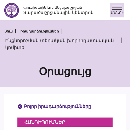
Անցնել
Հյուսիսային Լոս Անջելես շրջան
բովանդակությանը
Տարածաշրջանային կենտրոն
ՄԵՆՈՒ
Տուն
Իրադարձություններ
Ինքնորոշման տեղական խորհրդատվական
կոմիտե
Օրացույց
Բոլոր իրադարձությունները
ՀԱՆԴԻՊՈՒՄՆԵՐ