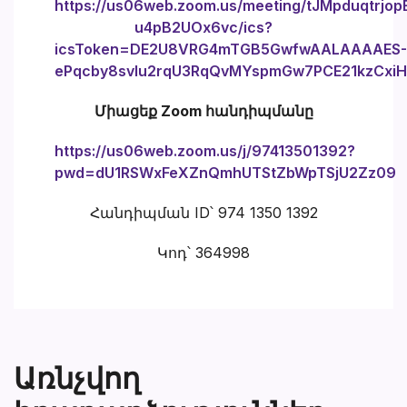
https://us06web.zoom.us/meeting/tJMpduqtrjo
u4pB2UOx6vc/ics?
icsToken=DE2U8VRG4mTGB5GwfwAALAAAAES-
ePqcby8svlu2rqU3RqQvMYspmGw7PCE21kzCxi
Միացեք Zoom հանդիպմանը
https://us06web.zoom.us/j/97413501392?
pwd=dU1RSWxFeXZnQmhUTStZbWpTSjU2Zz09
Հանդիպման ID՝ 974 1350 1392
Կոդ՝ 364998
Առնչվող