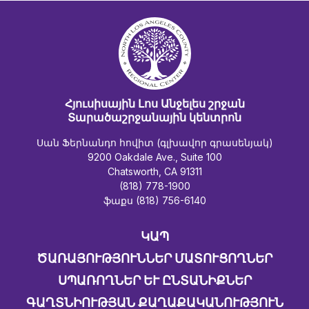
Հյուսիսային Լոս Անջելես շրջան
Տարածաշրջանային կենտրոն
Սան Ֆերնանդո հովիտ (գլխավոր գրասենյակ)
9200 Oakdale Ave., Suite 100
Chatsworth, CA 91311
(818) 778-1900
ֆաքս (818) 756-6140
ԿԱՊ
ԾԱՌԱՅՈՒԹՅՈՒՆՆԵՐ ՄԱՏՈՒՑՈՂՆԵՐ
ՍՊԱՌՈՂՆԵՐ ԵՒ ԸՆՏԱՆԻՔՆԵՐ
ԳԱՂՏՆԻՈՒԹՅԱՆ ՔԱՂԱՔԱԿԱՆՈՒԹՅՈՒՆ