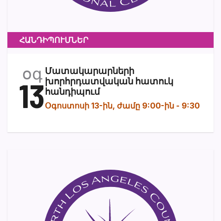
ՀԱՆԴԻՊՈՒՄՆԵՐ
օգ
Մատակարարների
13
խորհրդատվական հատուկ
հանդիպում
Օգոստոսի 13-ին, ժամը 9:00-ին
-
9:30