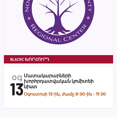
NLACRC ԽՈՐՀՈՒՐԴ
օգ
Մատակարարների
13
խորհրդատվական կոմիտեի
նիստ
Օգոստոսի 13-ին, ժամը 9:30-ին
-
11:30