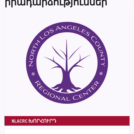
իրադարձություններ
NLACRC ԽՈՐՀՈՒՐԴ