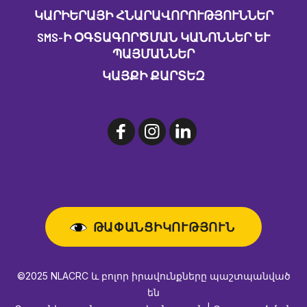
ԿԱՐԻԵՐԱՅԻ ՀՆԱՐԱՎՈՐՈՒԹՅՈՒՆՆԵՐ
SMS-Ի ՕԳՏԱԳՈՐԾՄԱՆ ԿԱՆՈՆՆԵՐ ԵՒ Պ
ԱՅՄԱՆՆԵՐ
ԿԱՅՔԻ ՔԱՐՏԵԶ
ԹԱՓԱՆՑԻԿՈՒԹՅՈՒՆ
©2025 NLACRC և բոլոր իրավունքները պաշտպանված
են