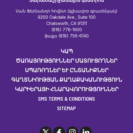
Սան Ֆերնանդո հովիտ (գլխավոր գրասենյակ)
9200 Oakdale Ave., Suite 100
Chatsworth, CA 91311
(818) 778-1900
ֆաքս (818) 756-6140
ԿԱՊ
ԾԱՌԱՅՈՒԹՅՈՒՆՆԵՐ ՄԱՏՈՒՑՈՂՆԵՐ
ՍՊԱՌՈՂՆԵՐ ԵՒ ԸՆՏԱՆԻՔՆԵՐ
ԳԱՂՏՆԻՈՒԹՅԱՆ ՔԱՂԱՔԱԿԱՆՈՒԹՅՈՒՆ
ԿԱՐԻԵՐԱՅԻ ՀՆԱՐԱՎՈՐՈՒԹՅՈՒՆՆԵՐ
SMS TERMS & CONDITIONS
SITEMAP