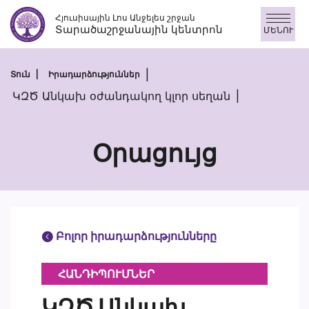
Skip
Հյուսիսային Լոս Անջելես շրջան
to
Տարածաշրջանային կենտրոն
ՄԵՆՈՒ
content
Տուն
Իրադարձություններ
ԿԶԾ Անկախ օժանդակող կլոր սեղան
Օրացույց
Բոլոր իրադարձությունները
ՀԱՆԴԻՊՈՒՄՆԵՐ
ԿԶԾ Անկախ