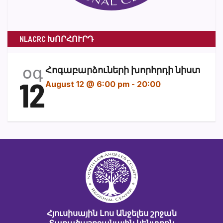
NLACRC ԽՈՐՀՈՒՐԴ
օգ
Հոգաբարձուների խորհրդի նիստ
12
August 12 @ 6:00 pm
-
20:00
Հյուսիսային Լոս Անջելես շրջան
Տարածաշրջանային կենտրոն