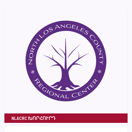
NLACRC ԽՈՐՀՈՒՐԴ