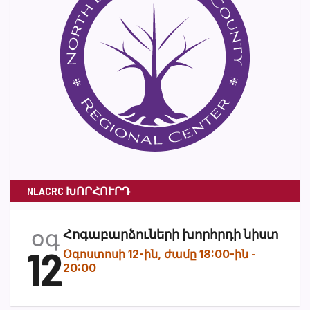
NLACRC ԽՈՐՀՈՒՐԴ
օգ
Հոգաբարձուների խորհրդի նիստ
12
Օգոստոսի 12-ին, ժամը 18:00-ին
-
20:00