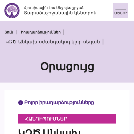
Անցնել
Հյուսիսային Լոս Անջելես շրջան
բովանդակությանը
Տարածաշրջանային կենտրոն
ՄԵՆՈՒ
Տուն
Իրադարձություններ
ԿԶԾ Անկախ օժանդակող կլոր սեղան
Օրացույց
Բոլոր իրադարձությունները
ՀԱՆԴԻՊՈՒՄՆԵՐ
ԿԶԾ Անկախ