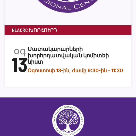
NLACRC ԽՈՐՀՈՒՐԴ
օգ
Մատակարարների
13
խորհրդատվական կոմիտեի
նիստ
Օգոստոսի 13-ին, ժամը 9:30-ին
-
11:30