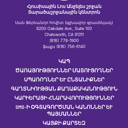
Հյուսիսային Լոս Անջելես շրջան
Տարածաշրջանային կենտրոն
Սան Ֆերնանդո հովիտ (գլխավոր գրասենյակ)
9200 Oakdale Ave., Suite 100
Chatsworth, CA 91311
(818) 778-1900
ֆաքս (818) 756-6140
ԿԱՊ
ԾԱՌԱՅՈՒԹՅՈՒՆՆԵՐ ՄԱՏՈՒՑՈՂՆԵՐ
ՍՊԱՌՈՂՆԵՐ ԵՒ ԸՆՏԱՆԻՔՆԵՐ
ԳԱՂՏՆԻՈՒԹՅԱՆ ՔԱՂԱՔԱԿԱՆՈՒԹՅՈՒՆ
ԿԱՐԻԵՐԱՅԻ ՀՆԱՐԱՎՈՐՈՒԹՅՈՒՆՆԵՐ
SMS-Ի ՕԳՏԱԳՈՐԾՄԱՆ ԿԱՆՈՆՆԵՐ ԵՒ Պ
ԱՅՄԱՆՆԵՐ
ԿԱՅՔԻ ՔԱՐՏԵԶ