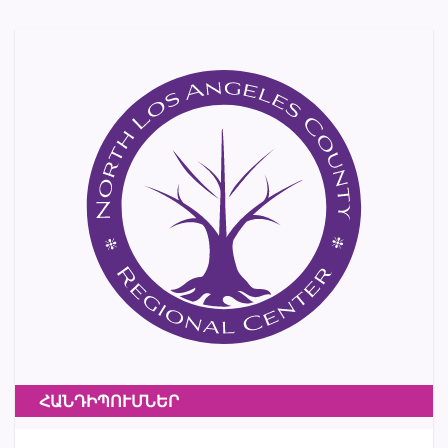
ՀԱՆԴԻՊՈՒՄՆԵՐ