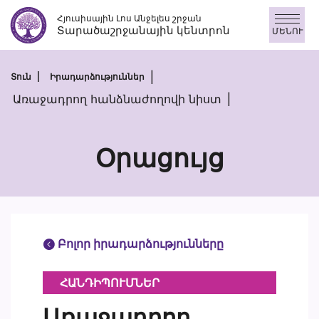
Անցնել
Հյուսիսային Լոս Անջելես շրջան
բովանդակությանը
Տարածաշրջանային կենտրոն
ՄԵՆՈՒ
Տուն
Իրադարձություններ
Առաջադրող հանձնաժողովի նիստ
Օրացույց
Բոլոր իրադարձությունները
ՀԱՆԴԻՊՈՒՄՆԵՐ
Առաջադրող