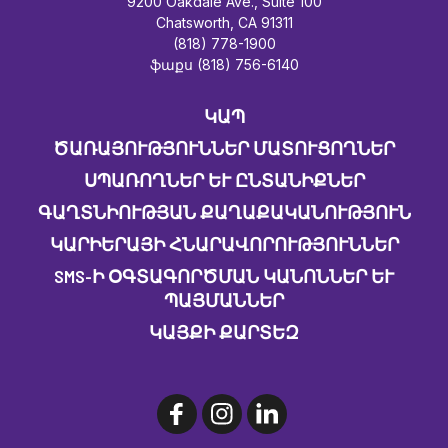
9200 Oakdale Ave., Suite 100
Chatsworth, CA 91311
(818) 778-1900
ֆաքս (818) 756-6140
ԿԱՊ
ԾԱՌԱՅՈՒԹՅՈՒՆՆԵՐ ՄԱՏՈՒՑՈՂՆԵՐ
ՍՊԱՌՈՂՆԵՐ ԵՒ ԸՆՏԱՆԻՔՆԵՐ
ԳԱՂՏՆԻՈՒԹՅԱՆ ՔԱՂԱՔԱԿԱՆՈՒԹՅՈՒՆ
ԿԱՐԻԵՐԱՅԻ ՀՆԱՐԱՎՈՐՈՒԹՅՈՒՆՆԵՐ
SMS-Ի ՕԳՏԱԳՈՐԾՄԱՆ ԿԱՆՈՆՆԵՐ ԵՒ Պ
ԱՅՄԱՆՆԵՐ
ԿԱՅՔԻ ՔԱՐՏԵԶ