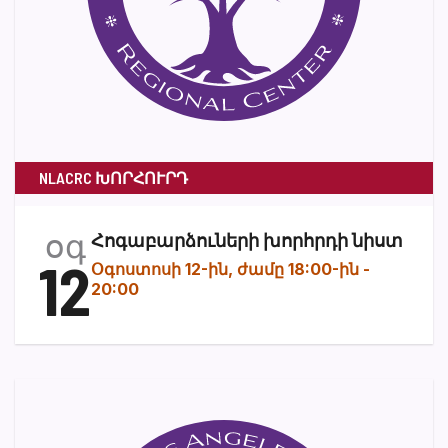
NLACRC ԽՈՐՀՈՒՐԴ
օգ
Հոգաբարձուների խորհրդի նիստ
12
Օգոստոսի 12-ին, ժամը 18:00-ին
-
20:00