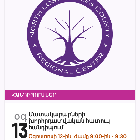
ՀԱՆԴԻՊՈՒՄՆԵՐ
օգ
Մատակարարների
13
խորհրդատվական հատուկ
հանդիպում
Օգոստոսի 13-ին, ժամը 9:00-ին
-
9:30