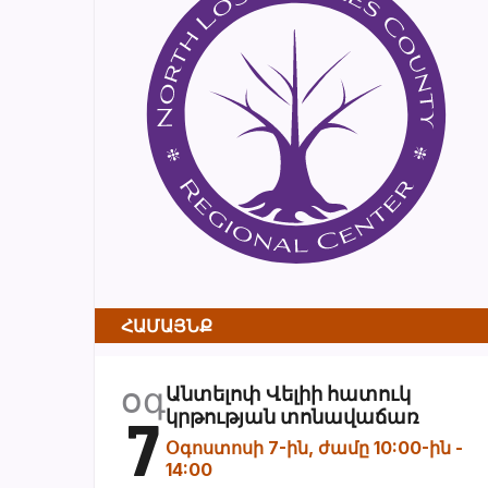
ՀԱՄԱՅՆՔ
օգ
Անտելոփ Վելիի հատուկ
7
կրթության տոնավաճառ
Օգոստոսի 7-ին, ժամը 10:00-ին
-
14:00