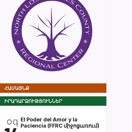
ՀԱՄԱՅՆՔ
ԻՐԱԴԱՐՁՈՒԹՅՈՒՆՆԵՐ
օգ
El Poder del Amor y la
Paciencia (FFRC միջոցառում)