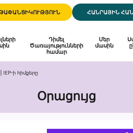
ԹԱՓԱՆՑԻԿՈՒԹՅՈՒՆ
ՀԱՆՐԱՅԻՆ ՀԱ
լների
Դիմել
Մեր
Ս
սին
Ծառայությունների
մասին
ը
համար
s | IEP-ի հիմքերը
Օրացույց