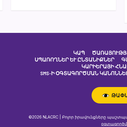
ԿԱՊ
ԾԱՌԱՅՈՒԹՅ
ՍՊԱՌՈՂՆԵՐ ԵՒ ԸՆՏԱՆԻՔՆԵՐ
Գ
ԿԱՐԻԵՐԱՅԻ ՀՆ
SMS-Ի ՕԳՏԱԳՈՐԾՄԱՆ ԿԱՆՈՆՆԵՐ
ԹԱՓ
©2026 NLACRC | Բոլոր իրավունքները պաշտպ
օգտագործմ