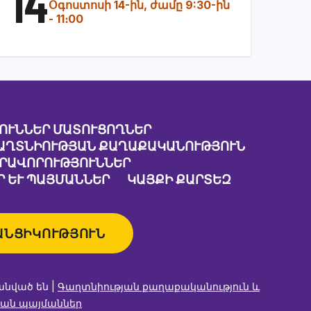
14
Օգոստոսի 14-ին, ժամը 9:30-ին
-
11։00
ՈՒՆՆԵՐ ՄԱՏՈՒՑՈՂՆԵՐ
ԱՂՏՆԻՈՒԹՅԱՆ ՔԱՂԱՔԱԿԱՆՈՒԹՅՈՒՆ
ԱՐԱՎՈՐՈՒԹՅՈՒՆՆԵՐ
 ԵՒ ՊԱՅՄԱՆՆԵՐ
ԿԱՅՔԻ ՔԱՐՏԵԶ
ԱՆՑԻԿՈՒԹՅՈՒՆ
անված են |
Գաղտնիության քաղաքականություն և
ան պայմաններ