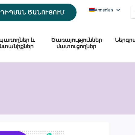
Armenian
ՆԴԻՊՄԱՆ ԾԱՆՈՒՑՈՒՄ
պառողներ և
Ծառայություններ
Ներգր
նտանիքներ
մատուցողներ