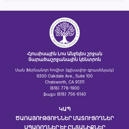
Հյուսիսային Լոս Անջելես շրջան
Տարածաշրջանային կենտրոն
Սան Ֆերնանդո հովիտ (գլխավոր գրասենյակ)
9200 Oakdale Ave., Suite 100
Chatsworth, CA 91311
(818) 778-1900
ֆաքս (818) 756-6140
ԿԱՊ
ԾԱՌԱՅՈՒԹՅՈՒՆՆԵՐ ՄԱՏՈՒՑՈՂՆԵՐ
ՍՊԱՌՈՂՆԵՐ ԵՒ ԸՆՏԱՆԻՔՆԵՐ