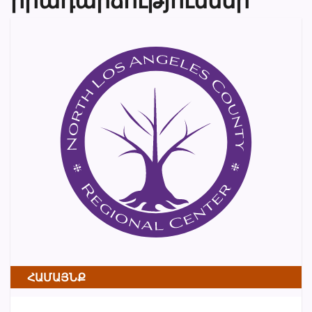
ՀԱՄԱՅՆՔ