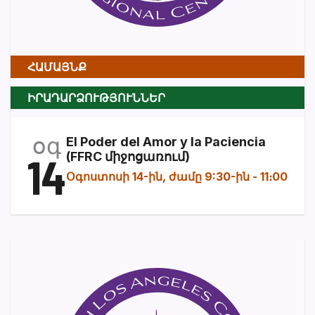
ՀԱՄԱՅՆՔ
ԻՐԱԴԱՐՁՈՒԹՅՈՒՆՆԵՐ
օգ
El Poder del Amor y la Paciencia
14
(FFRC միջոցառում)
Օգոստոսի 14-ին, ժամը 9:30-ին
-
11։00