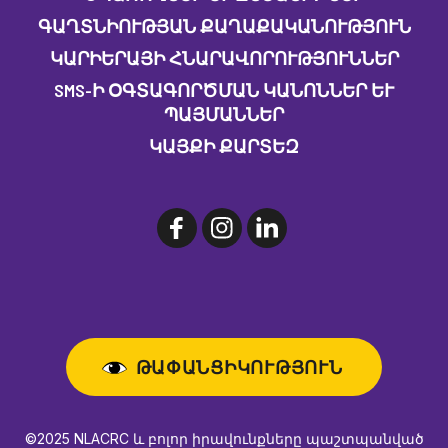
ԳԱՂՏՆԻՈՒԹՅԱՆ ՔԱՂԱՔԱԿԱՆՈՒԹՅՈՒՆ
ԿԱՐԻԵՐԱՅԻ ՀՆԱՐԱՎՈՐՈՒԹՅՈՒՆՆԵՐ
SMS-Ի ՕԳՏԱԳՈՐԾՄԱՆ ԿԱՆՈՆՆԵՐ ԵՒ Պ
ԱՅՄԱՆՆԵՐ
ԿԱՅՔԻ ՔԱՐՏԵԶ
ԹԱՓԱՆՑԻԿՈՒԹՅՈՒՆ
©2025 NLACRC և բոլոր իրավունքները պաշտպանված