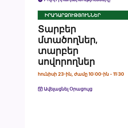
ԻՐԱԴԱՐՁՈՒԹՅՈՒՆՆԵՐ
Տարբեր
մտածողներ,
տարբեր
սովորողներ
հունիսի 23-ին, ժամը 10:00-ին
-
11:30
Ավելացնել Օրացույց