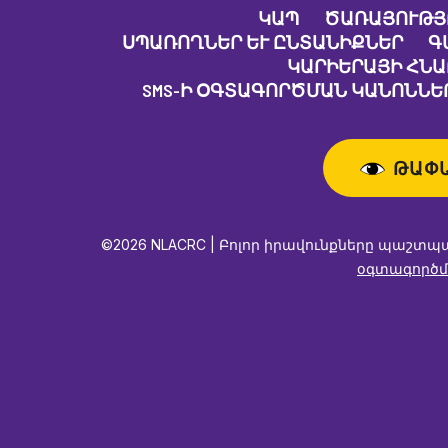
ԿԱՊ
ԾԱՌԱՅՈՒԹՅ
ՍՊԱՌՈՂՆԵՐ ԵՒ ԸՆՏԱՆԻՔՆԵՐ
Գ
ԿԱՐԻԵՐԱՅԻ ՀՆ
SMS-Ի ՕԳՏԱԳՈՐԾՄԱՆ ԿԱՆՈՆՆԵՐ
ԹԱՓ
©2026 NLACRC | Բոլոր իրավունքները պաշտպ
օգտագործմ