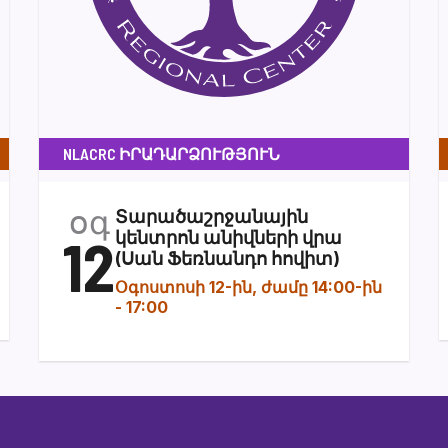
NLACRC ԻՐԱԴԱՐՁՈՒԹՅՈՒՆ
օգ
Տարածաշրջանային
12
կենտրոն անիվների վրա
(Սան Ֆեռնանդո հովիտ)
Օգոստոսի 12-ին, ժամը 14:00-ին
-
17:00