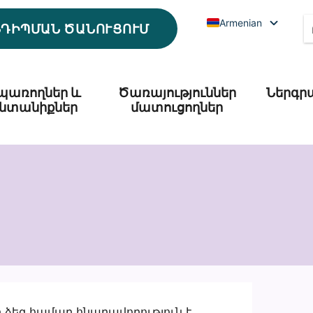
Armenian
ՆԴԻՊՄԱՆ ԾԱՆՈՒՑՈՒՄ
պառողներ և
Ծառայություններ
Ներգր
նտանիքներ
մատուցողներ
 ձեզ համար հնարավորություն է