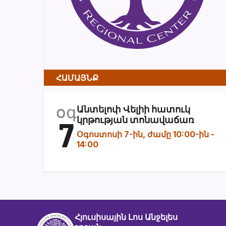
ՀԱՄԱՅՆՔ
օգ
Անտելոփ Վելիի հատուկ
7
կրթության տոնավաճառ
Օգոստոսի 7-ին, ժամը 10:00-ին
-
14:00
Հյուսիսային Լոս Անջելես