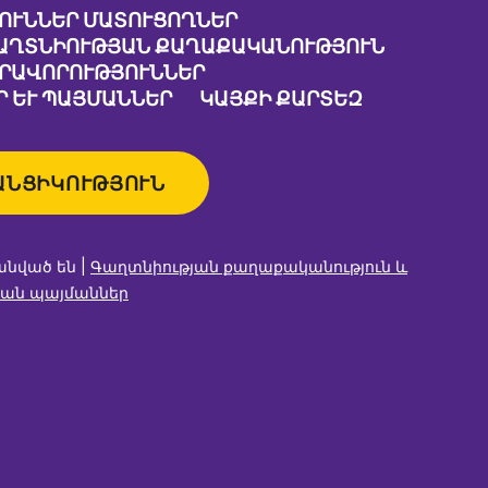
ՈՒՆՆԵՐ ՄԱՏՈՒՑՈՂՆԵՐ
ԱՂՏՆԻՈՒԹՅԱՆ ՔԱՂԱՔԱԿԱՆՈՒԹՅՈՒՆ
ԱՐԱՎՈՐՈՒԹՅՈՒՆՆԵՐ
 ԵՒ ՊԱՅՄԱՆՆԵՐ
ԿԱՅՔԻ ՔԱՐՏԵԶ
ԱՆՑԻԿՈՒԹՅՈՒՆ
անված են |
Գաղտնիության քաղաքականություն և
ան պայմաններ