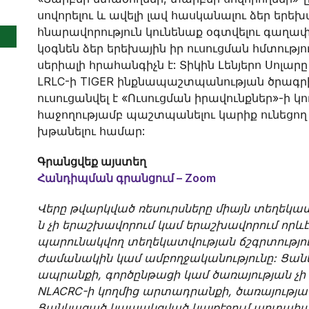
սովորելու և ավելի լավ հասկանալու ձեր երեխ
հնարավորություն կունենաք օգտվելու գաղափ
կօգնեն ձեր երեխային իր ուսուցման հմտություն
սերիալի հրահանգիչն է: Տիկին Լենյերո Սոլա
LRLC-ի TIGER ինքնապաշտպանության ծրագրի 
ուսուցանվել է «Ուսուցման իրավունքներ»-ի կ
հաջողությամբ պաշտպանելու կարիք ունեցող
խթանելու համար:
Գրանցվեք այստեղ
Հանդիպման գրանցում – Zoom
Վերը թվարկված ռեսուրսները միայն տեղեկ
ն չի երաշխավորում կամ երաշխավորում որև
պարունակվող տեղեկատվության ճշգրտությո
ժամանակին կամ ամբողջականությունը: Ցանկ
ապրանքի, գործընթացի կամ ծառայության չի
NLACRC-ի կողմից արտադրանքի, ծառայութ
Ցանկացած կապակցված կայքէջում արտահա