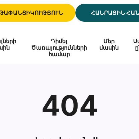
ԹԱՓԱՆՑԻԿՈՒԹՅՈՒՆ
ՀԱՆՐԱՅԻՆ ՀԱ
լների
Դիմել
Մեր
Ս
սին
Ծառայությունների
մասին
ը
համար
404