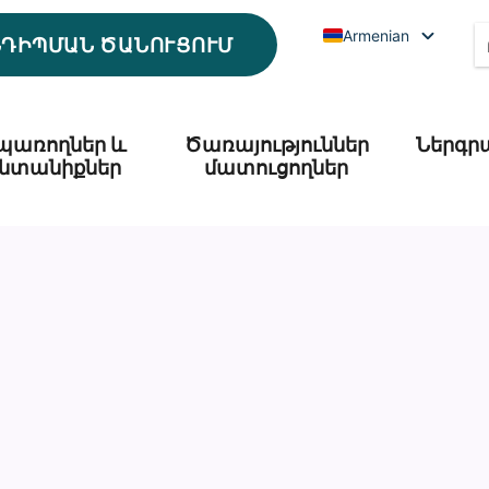
Armenian
ՆԴԻՊՄԱՆ ԾԱՆՈՒՑՈՒՄ
պառողներ և
Ծառայություններ
Ներգր
նտանիքներ
մատուցողներ