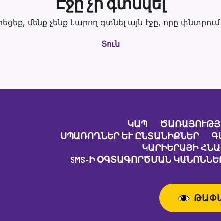
Էջը չի գտնվել
րեցեք, մենք չենք կարող գտնել այն էջը, որը փնտրում 
Տուն
ԿԱՊ
ԾԱՌԱՅՈՒԹՅ
ՍՊԱՌՈՂՆԵՐ ԵՒ ԸՆՏԱՆԻՔՆԵՐ
Գ
ԿԱՐԻԵՐԱՅԻ ՀՆ
SMS-Ի ՕԳՏԱԳՈՐԾՄԱՆ ԿԱՆՈՆՆԵՐ
ԹԱՓ