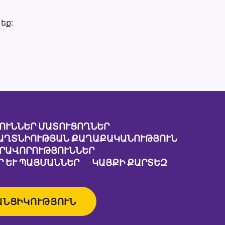
եք:
ՈՒՆՆԵՐ ՄԱՏՈՒՑՈՂՆԵՐ
ԱՂՏՆԻՈՒԹՅԱՆ ՔԱՂԱՔԱԿԱՆՈՒԹՅՈՒՆ
ԱՐԱՎՈՐՈՒԹՅՈՒՆՆԵՐ
 ԵՒ ՊԱՅՄԱՆՆԵՐ
ԿԱՅՔԻ ՔԱՐՏԵԶ
ԱՆՑԻԿՈՒԹՅՈՒՆ