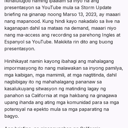
Ikinalulugod naming ipaalam sa inyo na ang
presentasyon sa YouTube mula sa Storm Update
briefing na ginanap noong Marso 13, 2023, ay maaari
nang mapanood. Kung hindi kayo nakadalo sa live na
kaganapan dahil sa mataas na demand, maaari niyo
nang ma-access ang recording sa parehong Ingles at
Espanyol sa YouTube. Makikita rin dito ang buong
presentasyon.
Hinihikayat namin kayong ibahagi ang mahalagang
impormasyong ito nang malawakan sa inyong pamilya,
mga kaibigan, mga mamimili, at mga nagtitinda, dahil
nagbibigay ito ng mahahalagang pananaw sa
kasalukuyang sitwasyon ng matinding lagay ng
panahon sa California at mga hakbang na ginagawa
upang ihanda ang ating mga komunidad para sa mga
potensyal na epekto mula sa mga paparating na
bagyo.