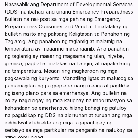
Nasasabik ang Department of Developmental Services
(DDS) na ibahagi ang unang Emergency Preparedness
Bulletin na nai-post sa mga pahina ng Emergency
Preparedness Consumer and Vendor. Tinatalakay ng
bulletin na ito ang paksang Kaligtasan sa Panahon ng
Taglamig. Ang panahon ng taglamig at malamig na
temperatura ay maaaring mapanganib. Ang panahon
ng taglamig ay maaaring magsama ng ulan, niyebe,
graniso, pagbaha, malakas na hangin, at napakalamig
na temperatura. Maaari ring magkaroon ng mga
pagkawala ng kuryente. Manatiling ligtas at malusog sa
pamamagitan ng pagpaplano nang maaga at paglikha
ng isang plano para sa emerhensya. Ang bulletin na
ito ay nagbibigay ng mga kaugnay na impormasyon sa
kahandaan sa emerhensya bilang bahagi ng patuloy
na pagsisikap ng DDS na alertuhan at turuan ang mga
indibidwal at idirekta ang mga tagapagbigay ng
serbisyo sa mga partikular na panganib na natukoy sa
ating komunidad.