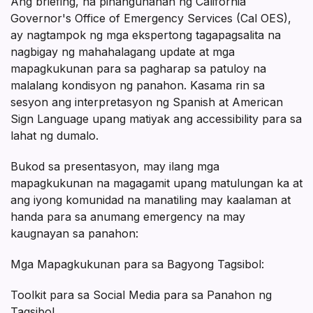
Ang briefing, na pinangunahan ng California
Governor's Office of Emergency Services (Cal OES),
ay nagtampok ng mga ekspertong tagapagsalita na
nagbigay ng mahahalagang update at mga
mapagkukunan para sa pagharap sa patuloy na
malalang kondisyon ng panahon. Kasama rin sa
sesyon ang interpretasyon ng Spanish at American
Sign Language upang matiyak ang accessibility para sa
lahat ng dumalo.
Bukod sa presentasyon, may ilang mga
mapagkukunan na magagamit upang matulungan ka at
ang iyong komunidad na manatiling may kaalaman at
handa para sa anumang emergency na may
kaugnayan sa panahon:
Mga Mapagkukunan para sa Bagyong Tagsibol:
Toolkit para sa Social Media para sa Panahon ng
Tagsibol