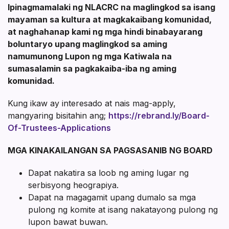
Ipinagmamalaki ng NLACRC na maglingkod sa isang
mayaman sa kultura at magkakaibang komunidad,
at naghahanap kami ng mga hindi binabayarang
boluntaryo upang maglingkod sa aming
namumunong Lupon ng mga Katiwala na
sumasalamin sa pagkakaiba-iba ng aming
komunidad.
Kung ikaw ay interesado at nais mag-apply,
mangyaring bisitahin ang;
https://rebrand.ly/Board-
Of-Trustees-Applications
MGA KINAKAILANGAN SA PAGSASANIB NG BOARD
Dapat nakatira sa loob ng aming lugar ng
serbisyong heograpiya.
Dapat na magagamit upang dumalo sa mga
pulong ng komite at isang nakatayong pulong ng
lupon bawat buwan.