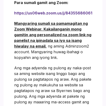
Para sumali gamit ang Zoom:
https://us06web.zoom.us/j/84355686061
Mangyaring sumali sa pamamagitan ng
Zoom Webinar. Kakailanganin mong
gamitin ang personalized na zoom link ng
panelist na ipinadala sa iyo sa isang
hiwalay na email.
ng aming Adminzoom2
account. Mangyaring huwag ibahagi o
kopyahin ang iyong link.
Ang mga adyenda ng pulong ay naka-post
sa aming website isang linggo bago ang
pulong sa pagtatapos ng araw. Ang pakete
ng pulong ay makukuha sa website sa
pagtatapos ng araw sa Biyernes bago ang
pulong. Ang mga adyenda at pakete ng
pulong ay maaaring ma-access gamit ang