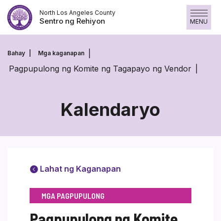
Laktawan
North Los Angeles County
ang
Sentro ng Rehiyon
MENU
nilalaman
Bahay
Mga kaganapan
Pagpupulong ng Komite ng Tagapayo ng Vendor
Kalendaryo
Lahat ng Kaganapan
MGA PAGPUPULONG
Pagpupulong ng Komite