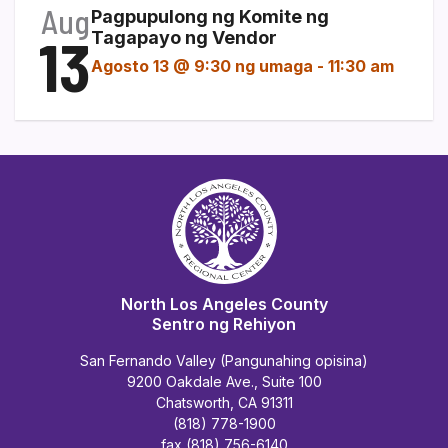
Aug
Pagpupulong ng Komite ng
13
Tagapayo ng Vendor
Agosto 13 @ 9:30 ng umaga
-
11:30 am
North Los Angeles County
Sentro ng Rehiyon
San Fernando Valley (Pangunahing opisina)
9200 Oakdale Ave., Suite 100
Chatsworth, CA 91311
(818) 778-1900
fax (818) 756-6140