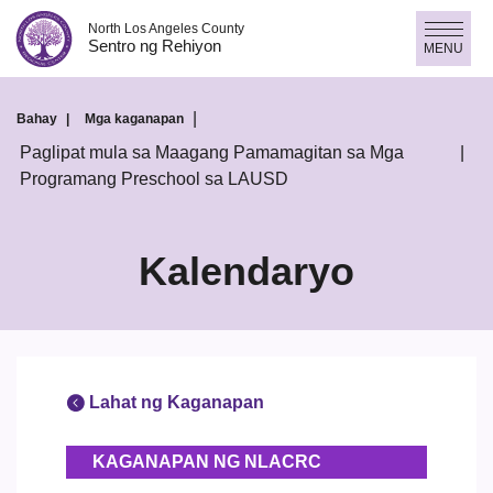
Laktawan
North Los Angeles County
ang
Sentro ng Rehiyon
MENU
nilalaman
Bahay
Mga kaganapan
Paglipat mula sa Maagang Pamamagitan sa Mga
Programang Preschool sa LAUSD
Kalendaryo
Lahat ng Kaganapan
KAGANAPAN NG NLACRC