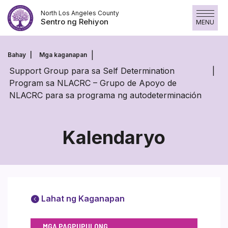
Laktawan
North Los Angeles County
ang
Sentro ng Rehiyon
MENU
nilalaman
Bahay
Mga kaganapan
Support Group para sa Self Determination
Program sa NLACRC – Grupo de Apoyo de
NLACRC para sa programa ng autodeterminación
Kalendaryo
Lahat ng Kaganapan
MGA PAGPUPULONG