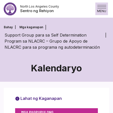
Laktawan
North Los Angeles County
ang
Sentro ng Rehiyon
MENU
nilalaman
Bahay
Mga kaganapan
Support Group para sa Self Determination
Program sa NLACRC – Grupo de Apoyo de
NLACRC para sa programa ng autodeterminación
Kalendaryo
Lahat ng Kaganapan
MGA PAGPUPULONG