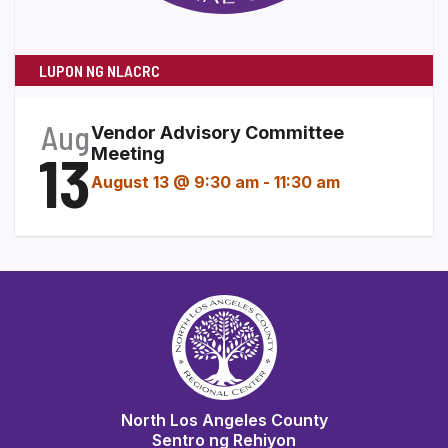
LUPON NG NLACRC
Aug
Vendor Advisory Committee
13
Meeting
August 13 @ 9:30 am
-
11:30 am
North Los Angeles County
Sentro ng Rehiyon