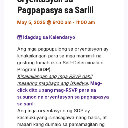
Pagpapasya sa Sarili
May 5, 2025 @ 9:00 am
-
11:00 am
Idagdag sa Kalendaryo
Ang mga pagpupulong sa oryentasyon ay
kinakailangan para sa mga mamimili na
gustong lumahok sa Self-Determination
Program (
SDP
).
Kinakailangan ang mga RSVP dahil
maaaring magbago ang iskedyul
.
Mag-
click dito upang mag-RSVP para sa
susunod na oryentasyon sa pagpapasya
sa sarili
.
Ang mga oryentasyon ng SDP ay
kasalukuyang isinasagawa nang halos, at
maaari kang dumalo sa pamamagitan ng