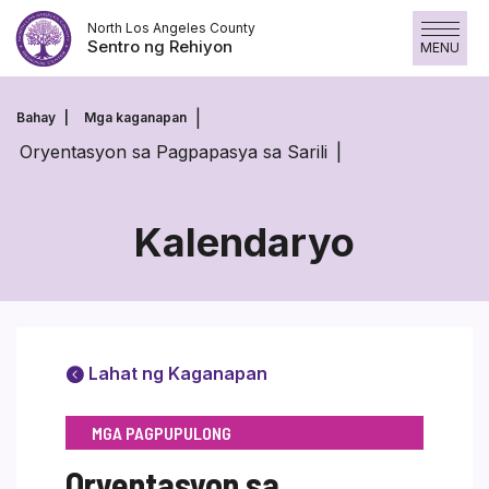
Skip
North Los Angeles County
to
Sentro ng Rehiyon
MENU
content
Bahay
Mga kaganapan
Oryentasyon sa Pagpapasya sa Sarili
Kalendaryo
Lahat ng Kaganapan
MGA PAGPUPULONG
Oryentasyon sa