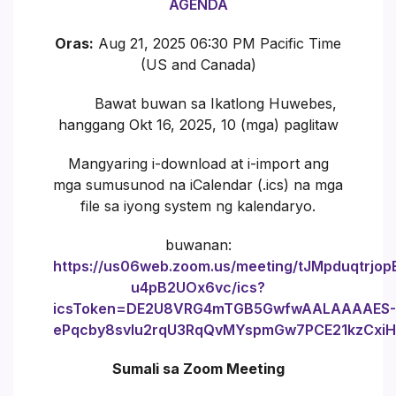
AGENDA
Oras:
Aug 21, 2025 06:30 PM Pacific Time
(US and Canada)
Bawat buwan sa Ikatlong Huwebes,
hanggang Okt 16, 2025, 10 (mga) paglitaw
Mangyaring i-download at i-import ang
mga sumusunod na iCalendar (.ics) na mga
file sa iyong system ng kalendaryo.
buwanan:
https://us06web.zoom.us/meeting/tJMpduqtrjo
u4pB2UOx6vc/ics?
icsToken=DE2U8VRG4mTGB5GwfwAALAAAAES-
ePqcby8svlu2rqU3RqQvMYspmGw7PCE21kzCxi
Sumali sa Zoom Meeting