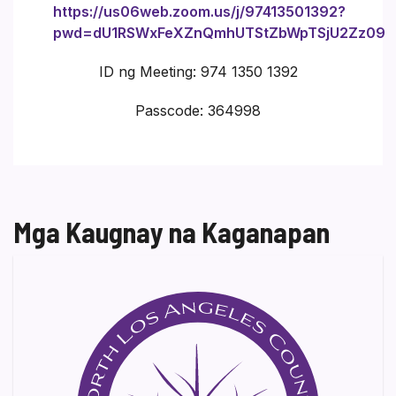
https://us06web.zoom.us/j/97413501392?
pwd=dU1RSWxFeXZnQmhUTStZbWpTSjU2Zz09
ID ng Meeting: 974 1350 1392
Passcode: 364998
Mga Kaugnay na Kaganapan