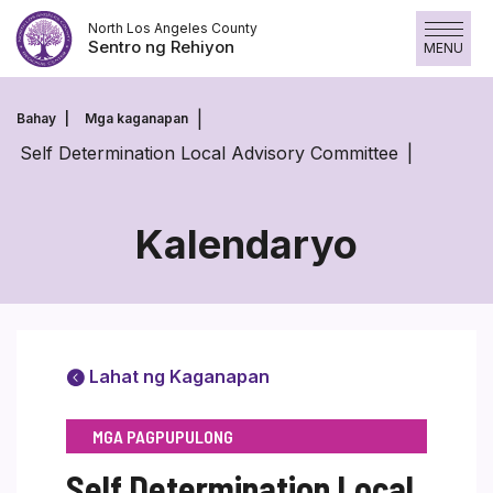
Laktawan
North Los Angeles County
ang
Sentro ng Rehiyon
MENU
nilalaman
Bahay
Mga kaganapan
Self Determination Local Advisory Committee
Kalendaryo
Lahat ng Kaganapan
MGA PAGPUPULONG
Self Determination Local