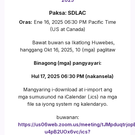
Paksa: SDLAC
Oras:
Ene 16, 2025 06:30 PM Pacific Time
(US at Canada)
Bawat buwan sa Ikatlong Huwebes,
hanggang Okt 16, 2025, 10 (mga) paglitaw
Binagong (mga) pangyayari:
Hul 17, 2025 06:30 PM (nakansela)
Mangyaring i-download at i-import ang
mga sumusunod na iCalendar (.ics) na mga
file sa iyong system ng kalendaryo.
buwanan:
https://us06web.zoom.us/meeting/tJMpduqtrjo
u4pB2UOx6vc/ics?