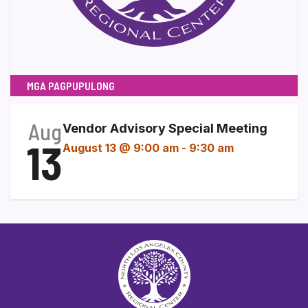
MGA PAGPUPULONG
Aug
Vendor Advisory Special Meeting
13
August 13 @ 9:00 am
-
9:30 am