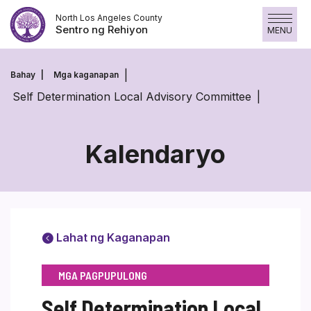
Laktawan
North Los Angeles County
ang
Sentro ng Rehiyon
MENU
nilalaman
Bahay
Mga kaganapan
Self Determination Local Advisory Committee
Kalendaryo
Lahat ng Kaganapan
MGA PAGPUPULONG
Self Determination Local