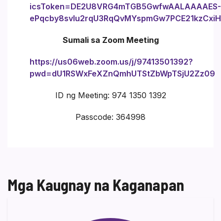
icsToken=DE2U8VRG4mTGB5GwfwAALAAAAES-
ePqcby8svlu2rqU3RqQvMYspmGw7PCE21kzCxi
Sumali sa Zoom Meeting
https://us06web.zoom.us/j/97413501392?
pwd=dU1RSWxFeXZnQmhUTStZbWpTSjU2Zz09
ID ng Meeting: 974 1350 1392
Passcode: 364998
Mga Kaugnay na Kaganapan