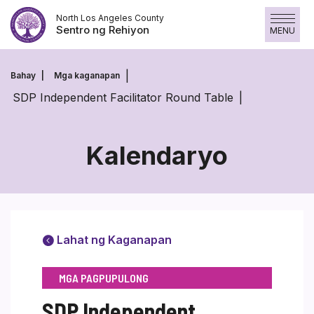
Laktawan
North Los Angeles County
ang
Sentro ng Rehiyon
MENU
nilalaman
Bahay
Mga kaganapan
SDP Independent Facilitator Round Table
Kalendaryo
Lahat ng Kaganapan
MGA PAGPUPULONG
SDP Independent