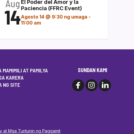
Aug
El Poder del Amor y la
14
Paciencia (FFRC Event)
Agosto 14 @ 9:30 ng umaga
-
11:00 am
SUNDAN KAMI
 MAMIMILI AT PAMILYA
SA KARERA
 NG SITE
cy at Mga Tuntunin ng Paggamit