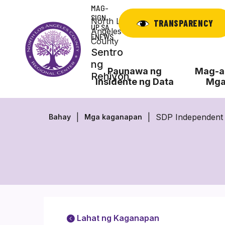
Laktawan
MAG-
ang
SIGN
North Los
TRANSPARENCY
UP SA
nilalaman
Angeles
ENEWS
County
Sentro
ng
Paunawa ng
Mag-ap
Rehiyon
Insidente ng Data
Mga
SDP Independent F
Bahay
Mga kaganapan
Lahat ng Kaganapan