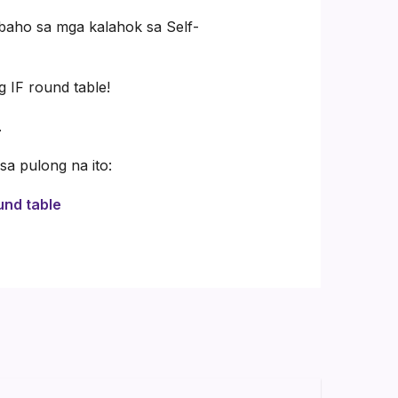
abaho sa mga kalahok sa Self-
 IF round table!
.
a pulong na ito:
und table