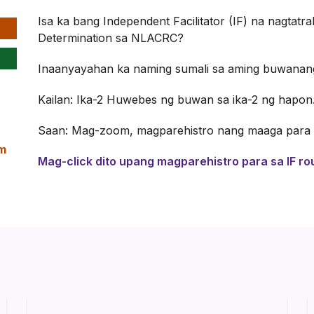
Isa ka bang Independent Facilitator (IF) na nagtatr
Determination sa NLACRC?
Inaanyayahan ka naming sumali sa aming buwanang
Kailan: Ika-2 Huwebes ng buwan sa ika-2 ng hapon
Saan: Mag-zoom, magparehistro nang maaga para s
m
Mag-click dito upang magparehistro para sa IF ro