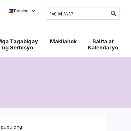
Tagalog
Mga Tagabigay
Makilahok
Balita at
ng Serbisyo
Kalendaryo
gpupulong