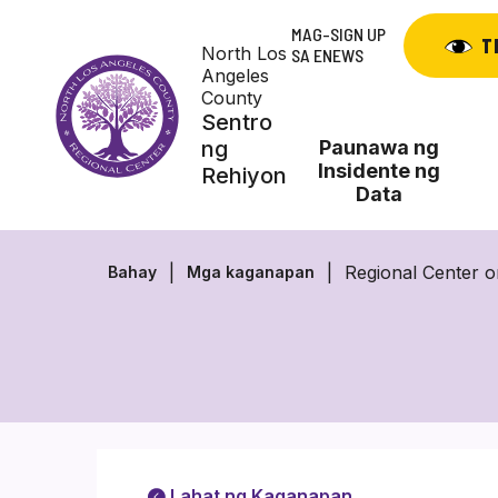
Skip
MAG-SIGN UP
to
T
North Los
SA ENEWS
content
Angeles
County
Sentro
ng
Paunawa ng
Insidente ng
Rehiyon
Data
Regional Center 
Bahay
Mga kaganapan
Lahat ng Kaganapan