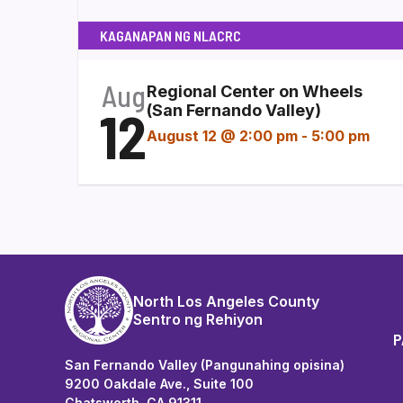
KAGANAPAN NG NLACRC
Aug
Regional Center on Wheels
12
(San Fernando Valley)
August 12 @ 2:00 pm
-
5:00 pm
North Los Angeles County
Sentro ng Rehiyon
P
San Fernando Valley (Pangunahing opisina)
9200 Oakdale Ave., Suite 100
Chatsworth, CA 91311