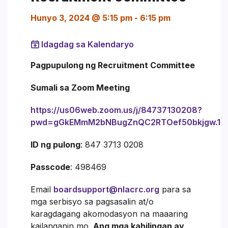
Hunyo 3, 2024 @ 5:15 pm
-
6:15 pm
Idagdag sa Kalendaryo
Pagpupulong ng Recruitment Committee
Sumali sa Zoom Meeting
https://us06web.zoom.us/j/84737130208?
pwd=gGkEMmM2bNBugZnQC2RTOef50bkjgw.1
ID ng pulong
: 847 3713 0208
Passcode
: 498469
Email
boardsupport@nlacrc.org
para sa
mga serbisyo sa pagsasalin at/o
karagdagang akomodasyon na maaaring
kailanganin mo.
Ang mga kahilingan ay