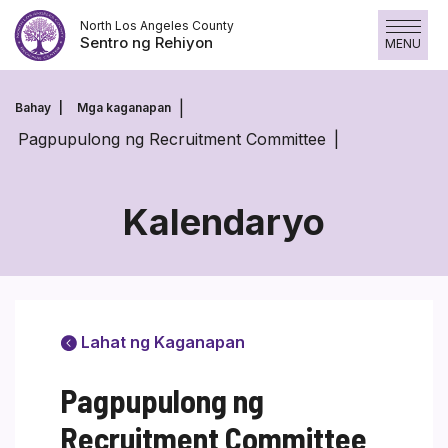
Laktawan
North Los Angeles County
ang
Sentro ng Rehiyon
MENU
nilalaman
Bahay
Mga kaganapan
Pagpupulong ng Recruitment Committee
Kalendaryo
Lahat ng Kaganapan
Pagpupulong ng
Recruitment Committee