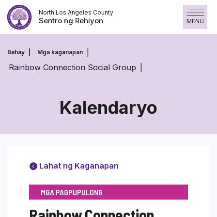
Laktawan
North Los Angeles County
ang
Sentro ng Rehiyon
MENU
nilalaman
Bahay
Mga kaganapan
Rainbow Connection Social Group
Kalendaryo
Lahat ng Kaganapan
MGA PAGPUPULONG
Rainbow Connection