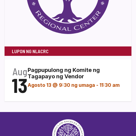
LUPON NG NLACRC
Aug
Pagpupulong ng Komite ng
13
Tagapayo ng Vendor
Agosto 13 @ 9:30 ng umaga
-
11:30 am