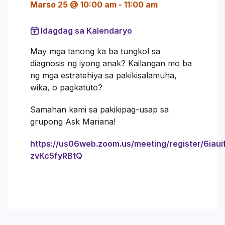
Marso 25 @ 10:00 am
-
11:00 am
Idagdag sa Kalendaryo
May mga tanong ka ba tungkol sa
diagnosis ng iyong anak? Kailangan mo ba
ng mga estratehiya sa pakikisalamuha,
wika, o pagkatuto?
Samahan kami sa pakikipag-usap sa
grupong Ask Mariana!
https://us06web.zoom.us/meeting/register/6iaui
zvKc5fyRBtQ