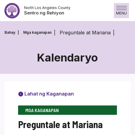
Laktawan
North Los Angeles County
ang
Sentro ng Rehiyon
MENU
nilalaman
Preguntale at Mariana
Bahay
Mga kaganapan
Kalendaryo
Lahat ng Kaganapan
MGA KAGANAPAN
Preguntale at Mariana