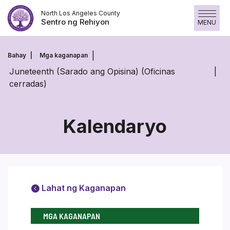
Laktawan
North Los Angeles County
ang
Sentro ng Rehiyon
MENU
nilalaman
Bahay
Mga kaganapan
Juneteenth (Sarado ang Opisina) (Oficinas
cerradas)
Kalendaryo
Lahat ng Kaganapan
MGA KAGANAPAN