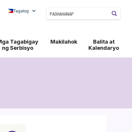
Tagalog
Mga Tagabigay
Makilahok
Balita at
ng Serbisyo
Kalendaryo