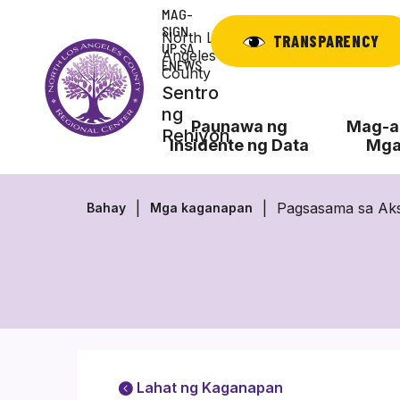
Laktawan
MAG-
ang
SIGN
North Los
TRANSPARENCY
UP SA
nilalaman
Angeles
ENEWS
County
Sentro
ng
Paunawa ng
Mag-ap
Rehiyon
Insidente ng Data
Mga
Pagsasama sa Ak
Bahay
Mga kaganapan
Lahat ng Kaganapan