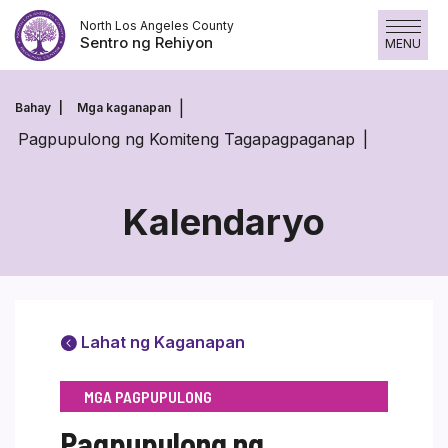
Laktawan
North Los Angeles County
ang
Sentro ng Rehiyon
MENU
nilalaman
Bahay
Mga kaganapan
Pagpupulong ng Komiteng Tagapagpaganap
Kalendaryo
Lahat ng Kaganapan
MGA PAGPUPULONG
Pagpupulong ng