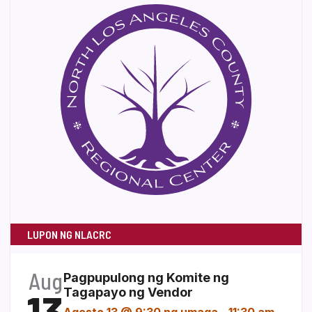
LUPON NG NLACRC
Aug
Pagpupulong ng Komite ng
13
Tagapayo ng Vendor
Agosto 13 @ 9:30 ng umaga
-
11:30 am