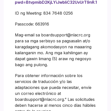
pwd=BtvpmibD2KjLYiJwbIiC32UvUrT9nR.1
ID ng Meeting: 834 7648 0256
Passcode: 663916
Mag-email sa boardsupport@nlacrc.org
para sa mga serbisyo sa pagsasalin at/o
karagdagang akomodasyon na maaaring
kailanganin mo. Ang mga kahilingan ay
dapat gawin limang (5) araw ng negosyo
bago ang pulong.
Para obtener información sobre los
servicios de traducción y/o las
adaptaciones que pueda necesitar, envíe
un correo electrónico at
boardsupport@nlacrc.org.” Las solicitudes
deben hacerse al menos cinco días hábiles