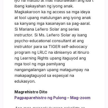
iyo na matuto at mas maunawaan ang iba't
ibang kakayahan ng iyong anak.
Magkakaroon ka ng access sa mga ideya
at tool upang matulungan ang iyong anak
sa kanyang mga kasanayan sa pag-aaral.
Si Mariana Leñero Solar ang series
instructor. Si Ms. Leñero Solar ay isang
psycho-educational consultant at ang
instruktor para sa TIGER self-advocacy
program ng LRLC na idinisenyo at itinuro
ng Learning Rights upang itaguyod ang
mga tool ng mga pamilyang
nangangailangan upang matagumpay na
makapagtaguyod sa espesyal na
edukasyon.
Magrehistro Dito
Pagpaparehistro ng Pulong – Mag-zoom