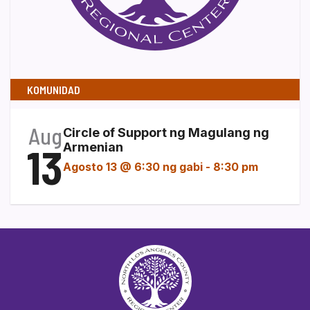
KOMUNIDAD
Aug
Circle of Support ng Magulang ng
13
Armenian
Agosto 13 @ 6:30 ng gabi
-
8:30 pm