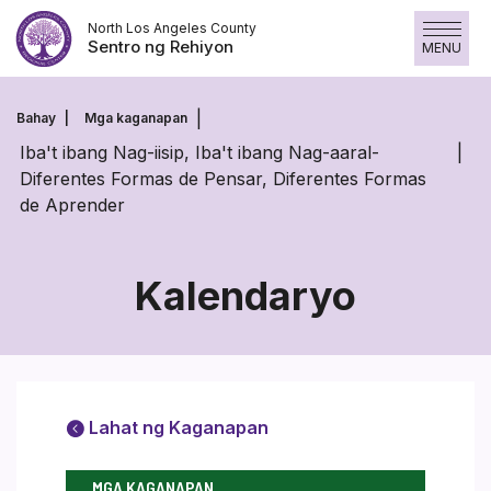
Laktawan
North Los Angeles County
ang
Sentro ng Rehiyon
MENU
nilalaman
Bahay
Mga kaganapan
Iba't ibang Nag-iisip, Iba't ibang Nag-aaral-
Diferentes Formas de Pensar, Diferentes Formas
de Aprender
Kalendaryo
Lahat ng Kaganapan
MGA KAGANAPAN