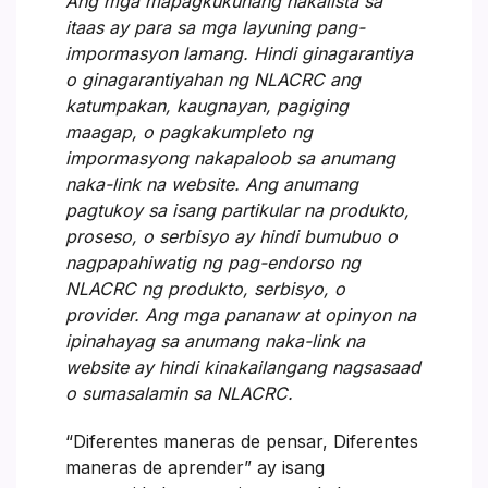
Ang mga mapagkukunang nakalista sa
itaas ay para sa mga layuning pang-
impormasyon lamang. Hindi ginagarantiya
o ginagarantiyahan ng NLACRC ang
katumpakan, kaugnayan, pagiging
maagap, o pagkakumpleto ng
impormasyong nakapaloob sa anumang
naka-link na website. Ang anumang
pagtukoy sa isang partikular na produkto,
proseso, o serbisyo ay hindi bumubuo o
nagpapahiwatig ng pag-endorso ng
NLACRC ng produkto, serbisyo, o
provider. Ang mga pananaw at opinyon na
ipinahayag sa anumang naka-link na
website ay hindi kinakailangang nagsasaad
o sumasalamin sa NLACRC.
“Diferentes maneras de pensar, Diferentes
maneras de aprender” ay isang