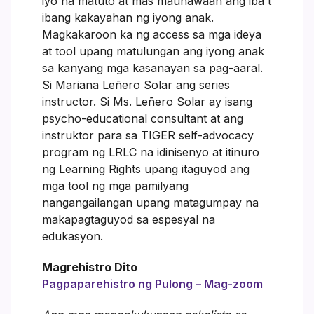
iyo na matuto at mas maunawaan ang iba't
ibang kakayahan ng iyong anak.
Magkakaroon ka ng access sa mga ideya
at tool upang matulungan ang iyong anak
sa kanyang mga kasanayan sa pag-aaral.
Si Mariana Leñero Solar ang series
instructor. Si Ms. Leñero Solar ay isang
psycho-educational consultant at ang
instruktor para sa TIGER self-advocacy
program ng LRLC na idinisenyo at itinuro
ng Learning Rights upang itaguyod ang
mga tool ng mga pamilyang
nangangailangan upang matagumpay na
makapagtaguyod sa espesyal na
edukasyon.
Magrehistro Dito
Pagpaparehistro ng Pulong – Mag-zoom