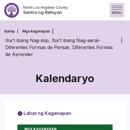
Skip
North Los Angeles County
to
Sentro ng Rehiyon
MENU
content
Bahay
Mga kaganapan
Iba't ibang Nag-iisip, Iba't ibang Nag-aaral-
Diferentes Formas de Pensar, Diferentes Formas
de Aprender
Kalendaryo
Lahat ng Kaganapan
MGA KAGANAPAN