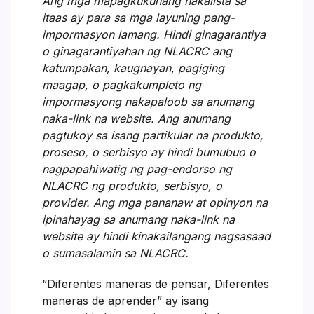
Ang mga mapagkukunang nakalista sa
itaas ay para sa mga layuning pang-
impormasyon lamang. Hindi ginagarantiya
o ginagarantiyahan ng NLACRC ang
katumpakan, kaugnayan, pagiging
maagap, o pagkakumpleto ng
impormasyong nakapaloob sa anumang
naka-link na website. Ang anumang
pagtukoy sa isang partikular na produkto,
proseso, o serbisyo ay hindi bumubuo o
nagpapahiwatig ng pag-endorso ng
NLACRC ng produkto, serbisyo, o
provider. Ang mga pananaw at opinyon na
ipinahayag sa anumang naka-link na
website ay hindi kinakailangang nagsasaad
o sumasalamin sa NLACRC.
“Diferentes maneras de pensar, Diferentes
maneras de aprender” ay isang