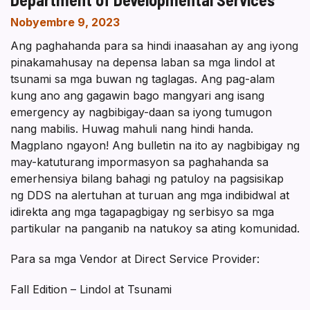
Nobyembre 9, 2023
Ang paghahanda para sa hindi inaasahan ay ang iyong
pinakamahusay na depensa laban sa mga lindol at
tsunami sa mga buwan ng taglagas. Ang pag-alam
kung ano ang gagawin bago mangyari ang isang
emergency ay nagbibigay-daan sa iyong tumugon
nang mabilis. Huwag mahuli nang hindi handa.
Magplano ngayon! Ang bulletin na ito ay nagbibigay ng
may-katuturang impormasyon sa paghahanda sa
emerhensiya bilang bahagi ng patuloy na pagsisikap
ng DDS na alertuhan at turuan ang mga indibidwal at
idirekta ang mga tagapagbigay ng serbisyo sa mga
partikular na panganib na natukoy sa ating komunidad.
Para sa mga Vendor at Direct Service Provider:
Fall Edition – Lindol at Tsunami