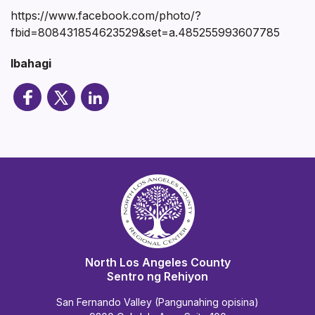
https://www.facebook.com/photo/?
fbid=808431854623529&set=a.485255993607785
Ibahagi
North Los Angeles County
Sentro ng Rehiyon
San Fernando Valley (Pangunahing opisina)