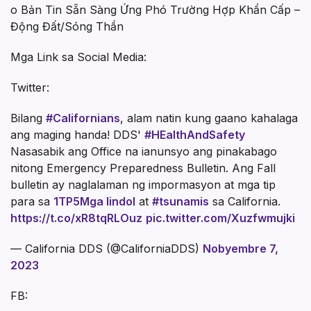
o Bản Tin Sẵn Sàng Ứng Phó Trường Hợp Khẩn Cấp –
Động Đất/Sóng Thần
Mga Link sa Social Media:
Twitter:
Bilang
#Californians
, alam natin kung gaano kahalaga
ang maging handa! DDS'
#HEalthAndSafety
Nasasabik ang Office na ianunsyo ang pinakabago
nitong Emergency Preparedness Bulletin. Ang Fall
bulletin ay naglalaman ng impormasyon at mga tip
para sa
1TP5Mga lindol
at
#tsunamis
sa California.
https://t.co/xR8tqRLOuz
pic.twitter.com/Xuzfwmujki
— California DDS (@CaliforniaDDS)
Nobyembre 7,
2023
FB: