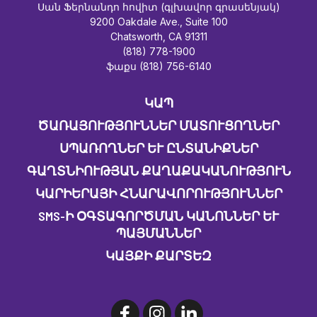
Սան Ֆերնանդո հովիտ (գլխավոր գրասենյակ)
9200 Oakdale Ave., Suite 100
Chatsworth, CA 91311
(818) 778-1900
ֆաքս (818) 756-6140
ԿԱՊ
ԾԱՌԱՅՈՒԹՅՈՒՆՆԵՐ ՄԱՏՈՒՑՈՂՆԵՐ
ՍՊԱՌՈՂՆԵՐ ԵՒ ԸՆՏԱՆԻՔՆԵՐ
ԳԱՂՏՆԻՈՒԹՅԱՆ ՔԱՂԱՔԱԿԱՆՈՒԹՅՈՒՆ
ԿԱՐԻԵՐԱՅԻ ՀՆԱՐԱՎՈՐՈՒԹՅՈՒՆՆԵՐ
SMS-Ի ՕԳՏԱԳՈՐԾՄԱՆ ԿԱՆՈՆՆԵՐ ԵՒ Պ
ԱՅՄԱՆՆԵՐ
ԿԱՅՔԻ ՔԱՐՏԵԶ