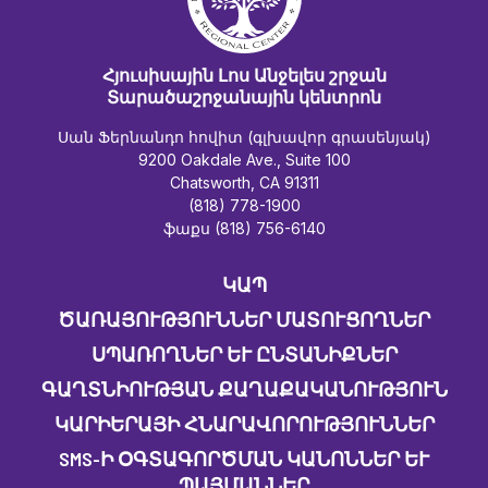
Հյուսիսային Լոս Անջելես շրջան
Տարածաշրջանային կենտրոն
Սան Ֆերնանդո հովիտ (գլխավոր գրասենյակ)
9200 Oakdale Ave., Suite 100
Chatsworth, CA 91311
(818) 778-1900
ֆաքս (818) 756-6140
ԿԱՊ
ԾԱՌԱՅՈՒԹՅՈՒՆՆԵՐ ՄԱՏՈՒՑՈՂՆԵՐ
ՍՊԱՌՈՂՆԵՐ ԵՒ ԸՆՏԱՆԻՔՆԵՐ
ԳԱՂՏՆԻՈՒԹՅԱՆ ՔԱՂԱՔԱԿԱՆՈՒԹՅՈՒՆ
ԿԱՐԻԵՐԱՅԻ ՀՆԱՐԱՎՈՐՈՒԹՅՈՒՆՆԵՐ
SMS-Ի ՕԳՏԱԳՈՐԾՄԱՆ ԿԱՆՈՆՆԵՐ ԵՒ Պ
ԱՅՄԱՆՆԵՐ