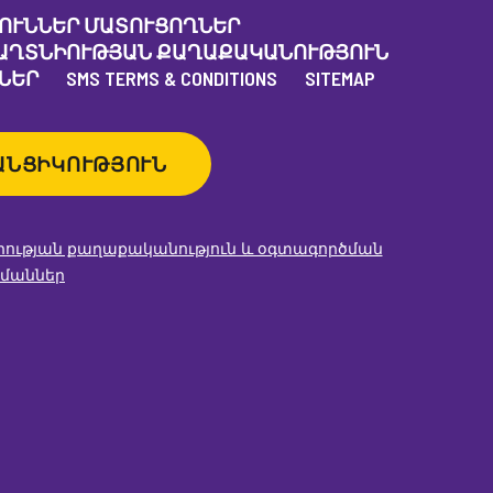
ՈՒՆՆԵՐ ՄԱՏՈՒՑՈՂՆԵՐ
ԱՂՏՆԻՈՒԹՅԱՆ ՔԱՂԱՔԱԿԱՆՈՒԹՅՈՒՆ
ՆԵՐ
SMS TERMS & CONDITIONS
SITEMAP
ԱՆՑԻԿՈՒԹՅՈՒՆ
ության քաղաքականություն և օգտագործման
մաններ