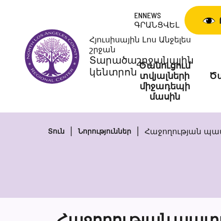
Skip
ENNEWS
to
ԳՐԱՆՑՎԵԼ
content
Հյուսիսային Լոս Անջելես
շրջան
Տարածաշրջանային
Ծանուցում
կենտրոն
տվյալների
Ծա
միջադեպի
մասին
Հաջողության պատ
Տուն
Նորություններ
Հաջողության պատմո