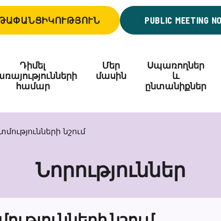
ԹԱՓԱՆՑԻԿՈՒԹՅՈՒՆ
PUBLIC MEETING N
Դիմել
Մեր
Սպառողներ
ռայությունների
մասին
և
համար
ընտանիքներ
մությունների նշում
Նորություններ
ւթյունների նշում