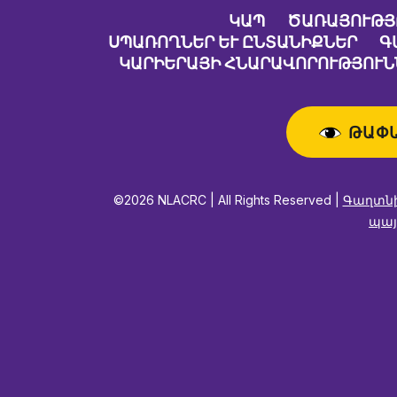
ԿԱՊ
ԾԱՌԱՅՈՒԹՅ
ՍՊԱՌՈՂՆԵՐ ԵՒ ԸՆՏԱՆԻՔՆԵՐ
Գ
ԿԱՐԻԵՐԱՅԻ ՀՆԱՐԱՎՈՐՈՒԹՅՈՒՆ
ԹԱՓ
©2026 NLACRC | All Rights Reserved |
Գաղտնի
պայ